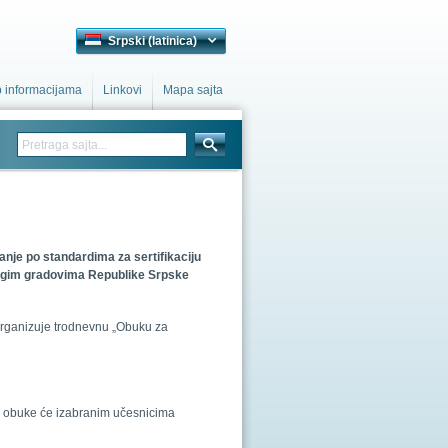
Srpski (latinica)
p informacijama
Linkovi
Mapa sajta
anje po standardima za sertifikaciju
drugim gradovima Republike Srpske
S organizuje trodnevnu „Obuku za
am obuke će izabranim učesnicima