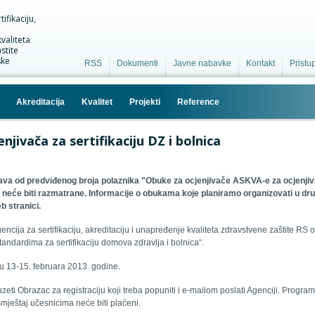
ifikaciju,
valiteta
stite
ske
RSS
Dokumenti
Javne nabavke
Kontakt
Pristu
Akreditacija
Kvalitet
Projekti
Reference
njivača za sertifikaciju DZ i bolnica
ijava od predviđenog broja polaznika "Obuke za ocjenjivače ASKVA-e za ocjenjiv
ve neće biti razmatrane. Informacije o obukama koje planiramo organizovati u 
b stranici.
encija
za sertifikaciju, akreditaciju i unapređenje kvaliteta zdravstvene zaštite R
andardima za sertifikaciju domova zdravlja i bolnica“.
du 13-15. februara 2013. godine.
eti Obrazac za registraciju koji treba popuniti i e-mailom poslati Agenciji. Progr
smještaj učesnicima neće biti plaćeni.