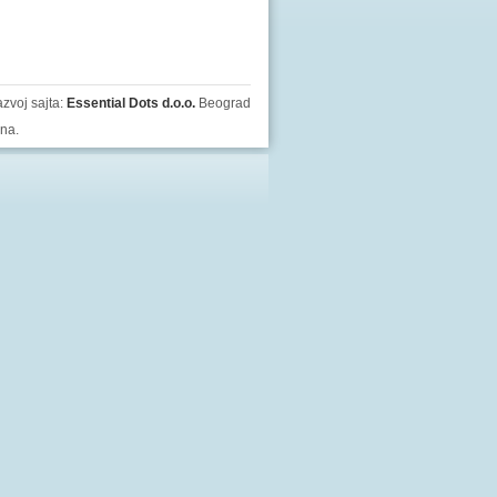
zvoj sajta:
Essential Dots d.o.o.
Beograd
ana.