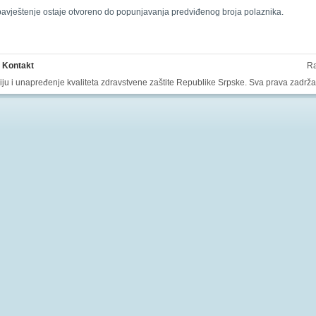
bavještenje ostaje otvoreno do popunjavanja predviđenog broja polaznika.
Kontakt
Ra
aciju i unapređenje kvaliteta zdravstvene zaštite Republike Srpske. Sva prava zadrž