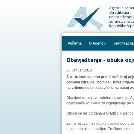
Agencija za sert
akreditaciju i
unapredjenje k
zdravstvene za
Republike Srp
Početna
O Agenciji
Sertifikacija
Obavještenje - obuka ocje
30. januar 2013
S o
bzirom da smo primili veći broj pr
domova zdravlja i bolnica", nove prija
na
vrijeme
će biti objavljene na našoj we
Obavještavamo sve zainteresovane da Ag
ocjenjivače ASKVA-e za ocjenjivanje po st
Obuka će biti
održana
u Gradišci u perio
Zainteresovani za obuku ovdje mogu preuz
naknadno biti dostavljen. Troškovi puta i 