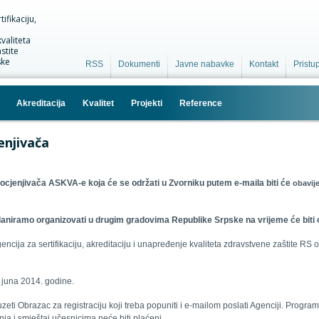
ifikaciju,
valiteta
stite
ske
RSS
Dokumenti
Javne nabavke
Kontakt
Pristu
Akreditacija
Kvalitet
Projekti
Reference
enjivača
 ocjenjivača ASKVA-e koja će se održati u Zvorniku putem e-maila biti
će
obavije
laniramo organizovati u drugim gradovima Republike Srpske na
vrijeme
će biti
cija za sertifikaciju, akreditaciju i unapređenje kvaliteta zdravstvene zaštite R
. juna 2014. godine.
eti Obrazac za registraciju koji treba popuniti i e-mailom poslati Agenciji. Progr
ja i smještaj učesnicima neće biti plaćeni.