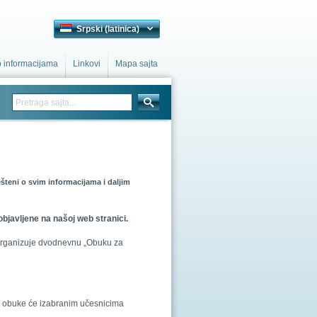
Srpski (latinica)
p informacijama
Linkovi
Mapa sajta
šteni o svim informacijama i daljim
 objavljene na našoj web stranici.
S organizuje dvodnevnu „Obuku za
am obuke će izabranim učesnicima