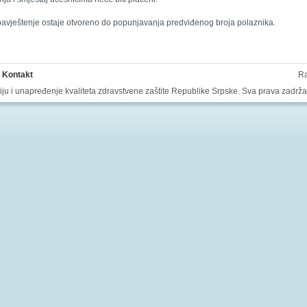
bavještenje ostaje otvoreno do popunjavanja predviđenog broja polaznika.
Kontakt
Ra
aciju i unapređenje kvaliteta zdravstvene zaštite Republike Srpske. Sva prava zadrž