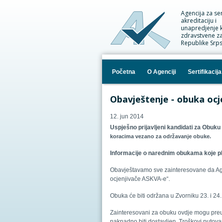
Agencija za sert
akreditaciju i
unapredjenje k
zdravstvene za
Republike Srp
Početna
O Agenciji
Sertifikacija
Obavještenje - obuka ocj
12. jun 2014
Uspješno prijavljeni kandidati za Obuku
koracima vezano za održavanje obuke.
Informacije o narednim obukama koje p
Obavještavamo sve zainteresovane da Agen
ocjenjivače ASKVA-e“.
Obuka će biti održana u Zvorniku 23. i 24
Zainteresovani za obuku ovdje mogu preuz
naknadno biti dostavljen. Troškovi putovan