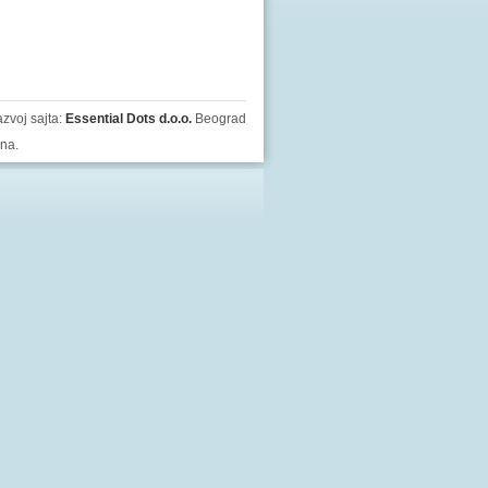
zvoj sajta:
Essential Dots d.o.o.
Beograd
ana.