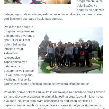
programu obuke za
ocjenjivače. Na
obuci su se polaznici
detaljno upoznali sa svim aspektima postupka sertifikacije, vanjske ocjene,
sertifikacionih standarda i sistema sigurnosti.
Praktičan dio obuke je
drugi dan organizovan
u tri apoteke otvorenog
tipa u Bijeljini. Ovim
putem želimo da
izrazimo svoju
zahvalnost
rukovodstvu i
zaposlenima ovih
ustanova na
gostoprimstvu i pomoći
uz koju smo uspješno,
kvalitetno, i na veliko
zadovoljstvo samih učesnika obuke, sproveli praktičan dio obuke.
Polaznici obuke pokazali su veliko interesovanje za navedene teme i aktivno
su i angažovano učestvovali u svim aktivnostima organizovanim tokom ova
dva dana. Na kraju rada, svim učesnicima su dodijeljeni sertifikati o
uspješno završenoj obuci za ocjenjivače sistema upravljanja sigurnošću i