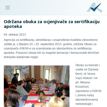
Održana obuka za ocjenjivače za sertifikaciju
apoteka
04. oktobar 2013
Agencija za sertifikaciju, akreditaciju i unapređenje kvaliteta zdravstvene
zaštite je, u Bijeljini 24. i 25. septembra 2013. godine, održala Obuku za
ocjenjivače
ASKVA-e
za ocjenjivanje po standa
r
dima za sertifikaciju
apoteka.
Polaznici obuke bili su magistri farmacije i farmaceutski tehničari
dobojsko-bijeljinske regije
.
Obuku su kreirale i
vodile mr Daniela
Đerić, dr Vesna
Vujić-Aleksić i
mr
ph.
Mirjana
Kovačević,
zaposlene u ASKVA-
i, prema našoj
standardizovanoj
metodologiji i