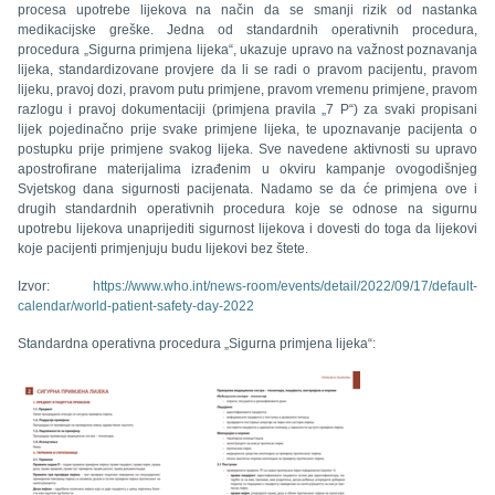
procesa upotrebe lijekova na način da se smanji rizik od nastanka
medikacijske greške. Jedna od standardnih operativnih procedura,
procedura „Sigurna primjena lijeka“, ukazuje upravo na važnost poznavanja
lijeka, standardizovane provjere da li se radi o pravom pacijentu, pravom
lijeku, pravoj dozi, pravom putu primjene, pravom vremenu primjene, pravom
razlogu i pravoj dokumentaciji (primjena pravila „7 P“) za svaki propisani
lijek pojedinačno prije svake primjene lijeka, te upoznavanje pacijenta o
postupku prije primjene svakog lijeka. Sve navedene aktivnosti su upravo
apostrofirane materijalima izrađenim u okviru kampanje ovogodišnjeg
Svjetskog dana sigurnosti pacijenata. Nadamo se da će primjena ove i
drugih standardnih operativnih procedura koje se odnose na sigurnu
upotrebu lijekova unaprijediti sigurnost lijekova i dovesti do toga da lijekovi
koje pacijenti primjenjuju budu lijekovi bez štete.
Izvor:
https://www.who.int/news-room/events/detail/2022/09/17/default-
calendar/world-patient-safety-day-2022
Standardna operativna procedura „Sigurna primjena lijeka“: