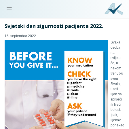
Svjetski dan sigurnosti pacijenta 2022.
16. septembar 2022
Svaka
osoba
na
svijetu
će, u
nekom
trenutku
svog
života,
uzeti
lijek da
spriječi
ili liječi
bolest.
Ipak,
lijekovi
ponekad