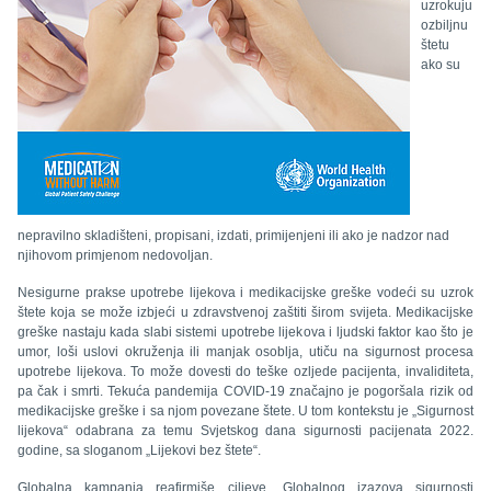
uzrokuju
ozbiljnu
štetu
ako su
nepravilno skladišteni, propisani, izdati, primijenjeni ili ako je nadzor nad
njihovom primjenom nedovoljan.
Nesigurne prakse upotrebe lijekova i medikacijske greške vodeći su uzrok
štete koja se može izbjeći u zdravstvenoj zaštiti širom svijeta. Medikacijske
greške nastaju kada slabi sistemi upotrebe lijekova i ljudski faktor kao što je
umor, loši uslovi okruženja ili manjak osoblja, utiču na sigurnost procesa
upotrebe lijekova. To može dovesti do teške ozljede pacijenta, invaliditeta,
pa čak i smrti. Tekuća pandemija COVID-19 značajno je pogoršala rizik od
medikacijske greške i sa njom povezane štete. U tom kontekstu je „Sigurnost
lijekova“ odabrana za temu Svjetskog dana sigurnosti pacijenata 2022.
godine, sa sloganom „Lijekovi bez štete“.
Globalna kampanja reafirmiše ciljeve „Globalnog izazova sigurnosti