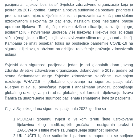
pacijenata: Lijekovi bez štete“ Svjetske zdravstvene organizacije koja je
pokrenuta 2017. godine. Kampanja poziva sudionike da postave prioritete i
preduzmu rane mjere u ključnim oblastima povezanim sa značajnom štetom
uzrokovanom lijekovima za pacijente, nastalom zbog nesigurne prakse
upotrebe lijekova. To uključuje visoko rizične situacije, tranzicije njege,
polifarmaciju (istovremena upotreba više lijekova) i lijekove koji izgledaju
slično (engl. „look-a-like“) ili njihovi nazivi zvuče slično (engl. „sound-a-like“).
Kampanja će imati poseban fokus na posljedice pandemije COVID-19 na
sigurnost lijekova, s obzirom na ozbiljno remećenje pružanja zdravstvenih
usluga.
Svjetski dan sigurnosti pacijenata jedan je od globalnih dana javnog
zdravlja Svjetske zdravstvene organizacije. Ustanovljen je 2019. godine od
strane Sedamdeset druge Svjetske zdravstvene skupštine usvajanjem
rezolucije WHA72.6 – „Globalno djelovanje na sigurnost pacijenata“.
NJegovi ciljevi su povećanje svijesti i angažmana javnosti, poboljšanje
globalnog razumijevanja i rad na globalnoj solidarnosti i djelovanju država
članica za unapređenje sigurnosti pacijenata i smanjenje štete za pacijente.
Ciljevi Svjetskog dana sigurnosti pacijenata 2022. godine su:
PODIZATI globalnu svijest o velikom teretu štete uzrokovane
lijekovima zbog medikacijskih grešaka i nesigurnih praksi i
ZAGOVARATI hitne mjere za unapređenje sigurnosti lijekova.
UKLJUČITI ključne sudionike i partnere u napore da se spriječe