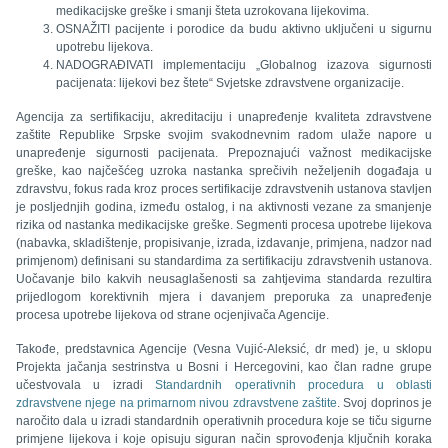
medikacijske greške i smanji šteta uzrokovana lijekovima.
OSNAŽITI pacijente i porodice da budu aktivno uključeni u sigurnu
upotrebu lijekova.
NADOGRAĐIVATI implementaciju „Globalnog izazova sigurnosti
pacijenata: lijekovi bez štete“ Svjetske zdravstvene organizacije.
Agencija za sertifikaciju, akreditaciju i unapređenje kvaliteta zdravstvene
zaštite Republike Srpske svojim svakodnevnim radom ulaže napore u
unapređenje sigurnosti pacijenata. Prepoznajući važnost medikacijske
greške, kao najčešćeg uzroka nastanka sprečivih neželjenih događaja u
zdravstvu, fokus rada kroz proces sertifikacije zdravstvenih ustanova stavljen
je posljednjih godina, između ostalog, i na aktivnosti vezane za smanjenje
rizika od nastanka medikacijske greške. Segmenti procesa upotrebe lijekova
(nabavka, skladištenje, propisivanje, izrada, izdavanje, primjena, nadzor nad
primjenom) definisani su standardima za sertifikaciju zdravstvenih ustanova.
Uočavanje bilo kakvih neusaglašenosti sa zahtjevima standarda rezultira
prijedlogom korektivnih mjera i davanjem preporuka za unapređenje
procesa upotrebe lijekova od strane ocjenjivača Agencije.
Takođe, predstavnica Agencije (Vesna Vujić-Aleksić, dr med) je, u sklopu
Projekta jačanja sestrinstva u Bosni i Hercegovini, kao član radne grupe
učestvovala u izradi
Standardnih operativnih procedura u oblasti
zdravstvene njege na primarnom nivou zdravstvene zaštite
. Svoj doprinos je
naročito dala u izradi standardnih operativnih procedura koje se tiču sigurne
primjene lijekova i koje opisuju siguran način sprovođenja ključnih koraka