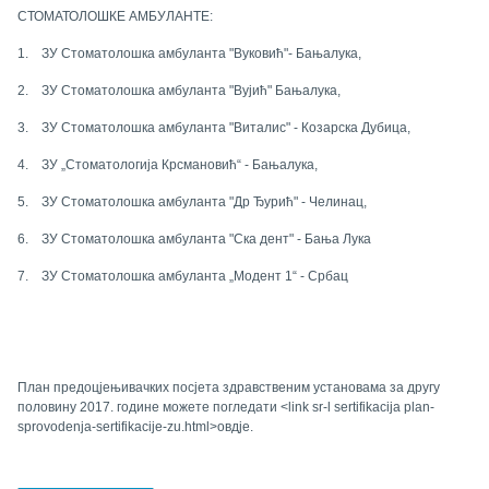
СТОМАТОЛОШКЕ АМБУЛАНТЕ:
1.
ЗУ Стоматолошка амбуланта "Вуковић"- Бањалука,
2.
ЗУ Стоматолошка амбуланта "Вујић" Бања
л
ука,
3.
ЗУ Стоматолошка амбуланта "Виталис" - Козарска Дубица,
4.
ЗУ „Стоматологија Крсмановић“ - Бањалука,
5.
ЗУ Стоматолошка амбуланта "Др Ђурић" - Челинац,
6.
ЗУ Стоматолошка амбуланта "Ска дент" - Бања Лука
7.
ЗУ Стоматолошка амбуланта „Модент 1“ - Србац
План предоцјењивачких посјета здравственим установама за другу
половину 2017. године можете погледати
<link sr-l sertifikacija plan-
sprovodenja-sertifikacije-zu.html>
овдје
.