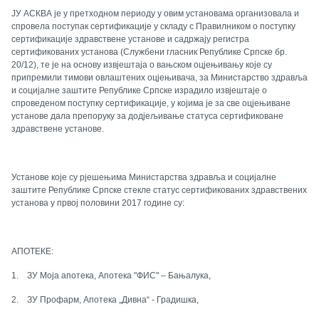
ЈУ АСКВА је у претходном периоду у овим установама организовала и
спровела поступак сертификације у складу с Правилником о поступку
сертификације здравствене установе и садржају регистра
сертификованих установа (Службени гласник Републике Српске бр.
20/12), те је на основу извјештаја о вањском оцјењивању које су
припремили тимови овлаштених оцјењивача, за Министарство здравља
и социјалне заштите Републике Српске израдило извјештаје о
спроведеном поступку сертификације, у којима је за све оцјењиване
установе дала препоруку за додјељивање статуса сертификоване
здравствене установе.
Установе које су рјешењима Министарства здравља и социјалне
заштите Републике Српске стекле статус сертификованих здравствених
установа у првој половини 2017 године су:
АПОТЕКЕ
:
1.
ЗУ Моја апотека, Апотека "ФИС" – Бањалука
,
2.
ЗУ Профарм, Апотека „Дивна“ - Градишка,