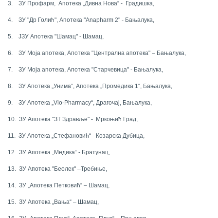
3.
ЗУ Профарм,
Апотека „Дивна Нова“ - Градишка,
4.
ЗУ "Др Голић", Апотека "А
napharm
2" - Бањалука,
5.
ЈЗУ Апотека "Шамац" - Шамац,
6.
ЗУ Моја апотека, Апотека "Централна апотека" – Бањалука,
7.
ЗУ Моја апотека, Апотека "Старчевица" - Бањалука,
8.
ЗУ Апотека „Унима“, Апотека „Промедика 1“, Бањалука
,
9.
ЗУ Апотека „
Vio-Pharmacy
“
,
Драгочај, Бањалука
,
10.
ЗУ Апотека "ЗТ Здравље" -
Мркоњић Град,
11.
ЗУ Апотека „Стефановић“ - Козарска Дубица,
12.
ЗУ Апотека „Медика“ - Братунац,
13.
ЗУ Апотека "Беолек" –Требиње,
14.
ЗУ „Апотека Петковић“ – Шамац,
15.
ЗУ Апотека „Вања“ – Шамац,