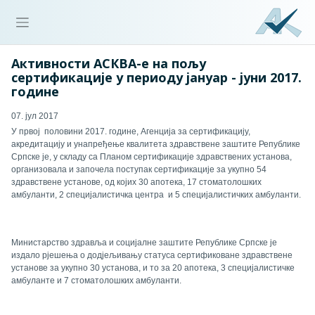
Активности АСКВА-е на пољу
сертификације у периоду јануар - јуни 2017.
године
07. јул 2017
У првој
половини 2017. године, Агенција за сертификацију,
акредитацију и унапређење квалитета здравствене заштите Републике
Српске је, у складу са
Планом сертификације здравствених установа
,
организовала и започела поступак сертификације за укупно 5
4
здравствене установе, од којих 30 апотека, 17 стоматолошких
амбуланти, 2
специјалистичка центра
и
5
специјалистичк
их
амбулант
и
.
Министарство здравља и социјалне заштите Републике Српске је
издало рјешења о додјељивању статуса сертификоване здравствене
установе за укупно 30 установа, и то за 20 апотека, 3 специјалистичке
амбуланте и 7 стоматолошких амбуланти.