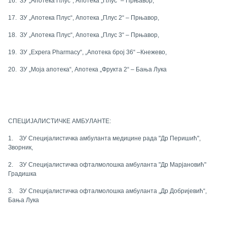
16.
ЗУ „Апотека Плус“, Апотека „Плус“ – Прњавор,
17.
ЗУ „Апотека Плус“, Апотека „Плус 2“ – Прњавор,
18.
ЗУ „Апотека Плус“, Апотека „Плус 3“ – Прњавор,
19.
ЗУ „Еxpera Pharmacy“, „Апотека број 36“ –
Кнежево
,
20.
ЗУ „Моја апотека“, Апотека „Фрукта 2“ – Бања Лука
СПЕЦИЈАЛИСТИЧКЕ АМБУЛАНТЕ:
1.
ЗУ Специјалистичка амбуланта медицине рада "Др Перишић",
Зворник,
2.
ЗУ Специјалистичка офталмолошка амбуланта "Др Марјановић"
Градишка
3.
ЗУ Специјалистичка офталмолошка амбуланта
„Др Добријевић“,
Бања Лука