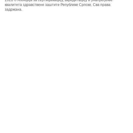
2026 © Агенција за сертификацију, акредитацију и унапређење
квалитета здравствене заштите Републике Српске. Сва права
задржана.