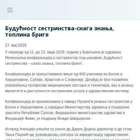
Будућност сестринства-снага знања,
топлина бриге
27. мај 2026
У периоду од 11. до 13. маја 2026. године у Бијељини је одржана
Регионална конференција о сестринству под називом „Будућност
сестринства – снага знања, топлина бриге“.
Конференцији је присуствовало више од 400 учесника из Босне и
Херцеговине, Србије, Хрватске и Словеније. Догађај је био посвећен
унапређењу професије медицинских сестара и техничара, као и јачању
квалитета и доступности сестринских услуга у здравственом систему.
Конференција је организована у оквиру Пројекта јачања сестринства у
Босни и Херцеговини, у сарадњи Министарства здравља и социјалне
заштите Републике Српске, Федералног министарства здравства и
Фондације Фами, уз подршку Владе Швајцарске.
Испред Агенције учешће су узели др Дарио Додош директор и др стом.
Тања Паунић вд. руководилац сектора за акредитацију здравствених