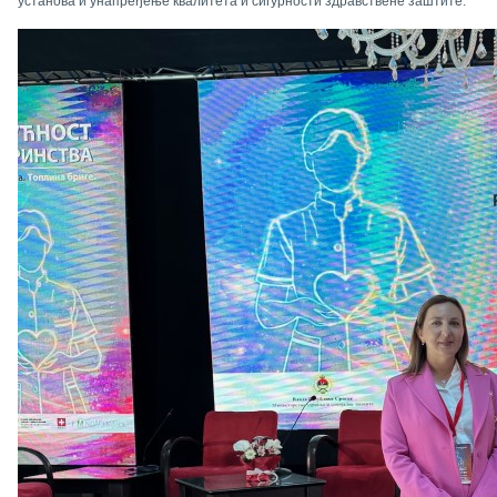
установа и унапређење квалитета и сигурности здравствене заштите.