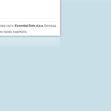
звој сајта:
Essential Dots d.o.o.
Београд
ва права задржана.