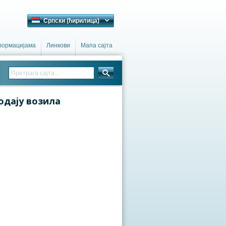
Српски (ћирилица)
формацијама
Линкови
Мапа сајта
одају возила