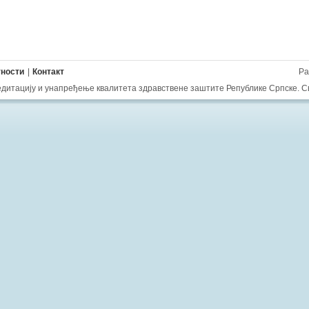
тности
Контакт
Ра
редитацију и унапређење квалитета здравствене заштите Републике Српске. С