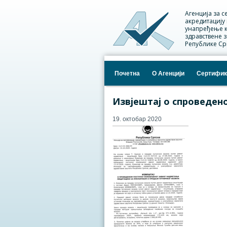
Агенција за с
акредитацију
унапређење к
здравствене 
Републике Ср
Почетна
О Агенцији
Сертифик
Извјештај о спроведен
19. октобар 2020