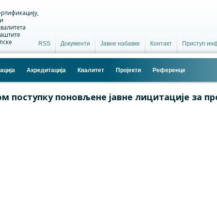
ертификацију,
 и
валитета
заштите
пске
RSS
Документи
Јавне набавке
Контакт
Приступ ин
ација
Акредитација
Квалитет
Пројекти
Референце
ом поступку поновљене јавне лицитације за пр