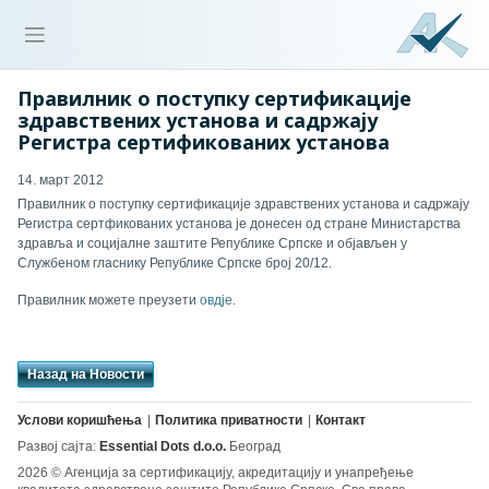
Правилник о поступку сертификације
здравствених установа и садржају
Регистра сертификованих установа
14. март 2012
Правилник о поступку сертификације здравствених установа и садржају
Регистра сертфикованих установа је донесен од стране Министарства
здравља и социјалне заштите Републике Српске и објављен у
Службеном гласнику Републике Српске број 20/12.
Правилник можете преузети
овдјe
.
Назад на Новости
Услови коришћења
Политика приватности
Контакт
Развој сајта:
Essential Dots d.o.o.
Београд
2026 © Агенција за сертификацију, акредитацију и унапређење