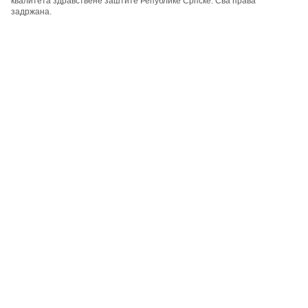
квалитета здравствене заштите Републике Српске. Сва права
задржана.