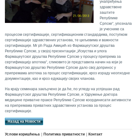
унапређења
здравствене
заштите
Републике
Српске“, упознала
је учеснике са
процесом сертификације, сертификационим стандардима, поступком
сертификације здравствених установа, те циљевима и важности
сертификације.
Mr ph
Рада Амиџић из Фармацеутског друштва
Републике Српске, у својој презентацији „Искуства и улога
Фармацеутског друштва Републике Српске у процесу припрема за
сертификацију апотека“, сликовито је представила начин на који је
Фармацеутско друштво Републике Српске дало свој допринос у
припремама апотека за процес сертификације, кроз израду неопходне
документације, као и кроз едукацију својих чланова.
На крају семинара закључено је да ће, по угледу на успјешан рад
Фармацеутског друштва Републике Српске, и Удружење доктора
медицине приватне праксе Републике Српске координисати активности
на припремама приватних здравствених установа за процес
сертификације.
Назад на Новости
Услови коришћења
Политика приватности
Контакт