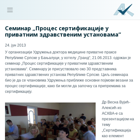
Семинар „Процес сертификације у
приватним здравственим установама“
24. јун 2013
У организацији Удружења доктора медицине приватне праксе
Републике Српске у Бањалуци, у хотелу „Гранд“, 21.06.2013. одржан је
семинар „Процес сертификације у приватним здравственим
установама“. Семинару је присуствовало око 30 представника
приватних здравствених установа Републике Српске. Циљ семинара
био је да се члановима Удружења приближе основни појмови везани за
процес сертификације, како би могли да започну са припремама за
сертификацију.
Др Весна Вујић-
Алексић из
АСКВА-е са
презентацијом на
тему
„Сертификација
као елемент