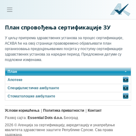
План спровођења сертификације ЗУ
У циљу припрема здравствених установа за процес сертификације,
АСКВА ће на овој страници правовремено објављивати план
организовања предоцјењивачких посјета у поступку сертификације
здравствених установа за наредни период. Предложени датуми су
подложни измјенама.
План
Апотеке
»
Специјалистичке амбуланте
»
Стоматолошке амбуланте
»
Услови коришћења
Политика приватности
Контакт
Развој сајта:
Essential Dots d.o.o.
Београд
2026 © Агенција за сертификацију, акредитацију и унапређење
квалитета здравствене заштите Републике Српске. Сва права
задржана.