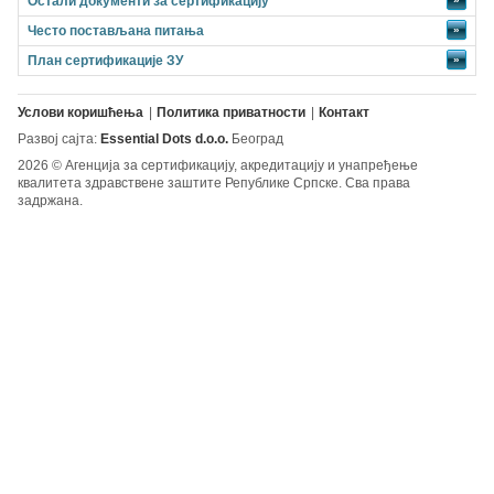
Остали документи за сертификацију
Често постављана питања
»
План сертификације ЗУ
»
Услови коришћења
Политика приватности
Контакт
Развој сајта:
Essential Dots d.o.o.
Београд
2026 © Агенција за сертификацију, акредитацију и унапређење
квалитета здравствене заштите Републике Српске. Сва права
задржана.