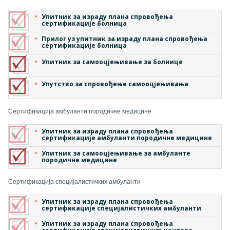
Упитник за израду плана спровођења
сертификације болница
Прилог уз упитник за израду плана спровођења
сертификације болница
Упитник за самооцјењивање за болнице
Упутство за спровођење самооцјењивања
Сертификација амбуланти породичне медицине
Упитник за израду плана спровођења
сертификације амбуланти породичне медицине
Упитник за самооцјењивање за амбуланте
породичне медицине
Сертификација специјалистичких амбуланти
Упитник за израду плана спровођења
сертификације специјалистичких амбуланти
Упитник за израду плана спровођења