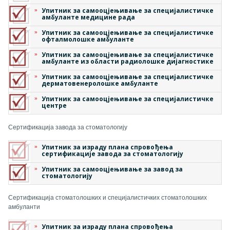
Упитник за самооцјењивање за специјалистичке
амбуланте медицине рада
Упитник за самооцјењивање за специјалистичке
офталмолошке амбуланте
Упитник за самооцјењивање за специјалистичке
амбуланте из области радиолошке дијагностике
Упитник за самооцјењивање за специјалистичке
дерматовенеролошке амбуланте
Упитник за самооцјењивање за специјалистичке
центре
Сертификација завода за стоматологију
Упитник за израду плана спровођења
сертификације завода за стоматологију
Упитник за самооцјењивање за завод за
стоматологију
Сертификација стоматолошких и специјалистичких стоматолошких
амбуланти
Упитник за израду плана спровођења