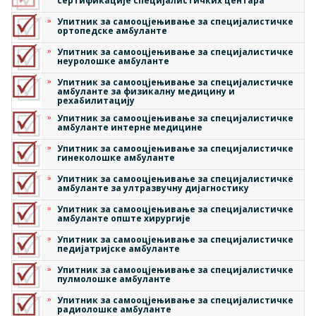
сертификације специјалистичких центара
Упитник за самооцјењивање за специјалистичке
ортопедске амбуланте
Упитник за самооцјењивање за специјалистичке
неуролошке амбуланте
Упитник за самооцјењивање за специјалистичке
амбуланте за физикалну медицину и
рехабилитацију
Упитник за самооцјењивање за специјалистичке
амбуланте интерне медицине
Упитник за самооцјењивање за специјалистичке
гинеколошке амбуланте
Упитник за самооцјењивање за специјалистичке
амбуланте за ултразвучну дијагностику
Упитник за самооцјењивање за специјалистичке
амбуланте опште хирургије
Упитник за самооцјењивање за специјалистичке
педијатријске амбуланте
Упитник за самооцјењивање за специјалистичке
пулмолошке амбуланте
Упитник за самооцјењивање за специјалистичке
радиолошке амбуланте