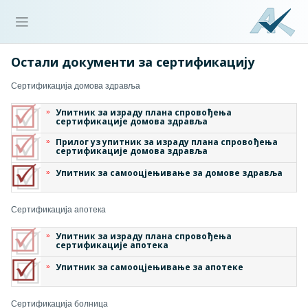
Остали документи за сертификацију
Сертификација домова здравља
Упитник за израду плана спровођења
сертификације домова здравља
Прилог уз упитник за израду плана спровођења
сертификације домова здравља
Упитник за самооцјењивање за домове здравља
Сертификација апотека
Упитник за израду плана спровођења
сертификације апотека
Упитник за самооцјењивање за апотеке
Сертификација болница